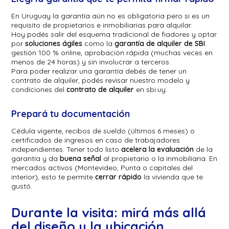
En Uruguay la garantía aún no es obligatoria pero si es un
requisito de propietarios e inmobiliarias para alquilar.
Hoy podés salir del esquema tradicional de fiadores y optar
por
soluciones ágiles
como la
garantía de alquiler de SBI
:
gestión 100 % online, aprobación rápida (muchas veces en
menos de 24 horas) y sin involucrar a terceros.
Para poder realizar una garantía debés de tener un
contrato de alquiler, podés revisar nuestro modelo y
condiciones del
contrato de alquiler
en sbi.uy.
Prepará tu documentación
Cédula vigente, recibos de sueldo (últimos 6 meses) o
certificados de ingresos en caso de trabajadores
independientes. Tener todo listo
acelera la evaluación
de la
garantía y da
buena señal
al propietario o la inmobiliaria. En
mercados activos (Montevideo, Punta o capitales del
interior), esto te permite
cerrar rápido
la vivienda que te
gustó.
Durante la visita: mirá más allá
del diseño y la ubicación