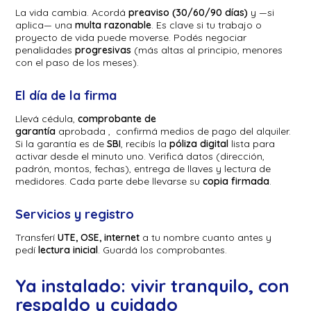
La vida cambia. Acordá
preaviso (30/60/90 días)
y —si
aplica— una
multa razonable
. Es clave si tu trabajo o
proyecto de vida puede moverse. Podés negociar
penalidades
progresivas
(más altas al principio, menores
con el paso de los meses).
El día de la firma
Llevá cédula,
comprobante de
garantía
aprobada , confirmá medios de pago del alquiler.
Si la garantía es de
SBI
, recibís la
póliza digital
lista para
activar desde el minuto uno. Verificá datos (dirección,
padrón, montos, fechas), entrega de llaves y lectura de
medidores. Cada parte debe llevarse su
copia firmada
.
Servicios y registro
Transferí
UTE, OSE, internet
a tu nombre cuanto antes y
pedí
lectura inicial
. Guardá los comprobantes.
Ya instalado: vivir tranquilo, con
respaldo y cuidado