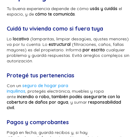
Tu buena experiencia depende de cómo
usás y cuidás
el
espacio, y de
cómo te comunicás
.
Cuidá tu vivienda como si fuera tuya
Lo
locativo
(lamparitas, limpiar desagües, ajustes menores)
va por tu cuenta. Lo
estructural
(filtraciones, caños, fallas
mayores) es del propietario. Informá
por escrito
cualquier
problema y guardá respuestas. Evitá arreglos complejos sin
autorización.
Protegé tus pertenencias
Con un
seguro de hogar para
inquilinos
, protegés electrónica, muebles y ropa
ante
incendio o robo, también podés asegurarte con la
cobertura de daños por agua
, y sumar
responsabilidad
civil.
Pagos y comprobantes
Pagá en fecha, guardá recibos y, si hay