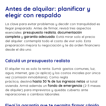
Antes de alquilar: planificar y
elegir con respaldo
La clave para evitar problemas y decidir con tranquilidad es
llegar preparado. Antes de firmar, revisá tres aspectos
esenciales:
presupuesto realista
,
documentación
completa
y
garantía adecuada
. Evitá mirar solo el precio
del alquiler: contemplá todo el costo de vivir solo. Esta
preparación mejora tu negociación y te da orden financiero
desde el día uno.
Calculá un presupuesto realista
El alquiler no es solo la renta. Sumá: gastos comunes, luz,
agua, internet, gas (si aplica) y los costos iniciales por única
vez (comisión inmobiliaria). Como regla
práctica, destiná
hasta 30 % de tus ingresos netos
al total
vivienda. Armá además un
fondo de emergencia
(2-3 meses
de alquiler) para imprevistos y quedás cubierto ante
reparaciones o cambios laborales.
Elegí la garantía que te permita firmar rápido