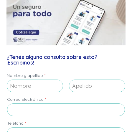
¿Tenés alguna consulta sobre esto?
¡Escribinos!
Nombre y apellido
*
Nombre
Apellidos
*
Correo electrónico
*
*
T
e
l
é
Teléfono
*
f