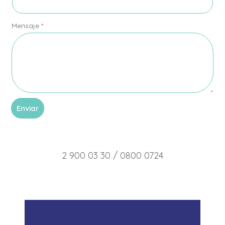
o
n
o
Mensaje
*
Enviar
2 900 03 30 / 0800 0724