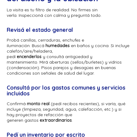
La visita es tu filtro de realidad. No firmes sin
verla. Inspeccioná con calma y preguntá todo.
Revisá el estado general
Probá canillas, cerraduras, enchufes e
iluminación. Buscá
humedades
en baños y cocina. Si incluye
calefón/aire/heladera,
pedí
encenderlos
y consultá antigüedad y
mantenimiento. Mirá aberturas (sellos/burletes) y vidrios
(condensación). Pisos parejos y desagües en buenas
condiciones son señales de salud del lugar.
Consultá por los gastos comunes y servicios
incluidos
Confirmá
monto real
(pedí recibos recientes), si varía, qué
incluye (limpieza, seguridad, agua, calefacción, etc.) y si
hay proyectos de refacción que
generen gastos
extraordinarios
.
Pedí un inventario por escrito