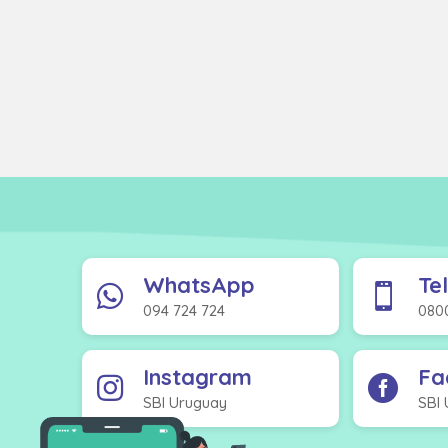
WhatsApp
Te


094 724 724
080
Instagram
Fa


SBI Uruguay
SBI