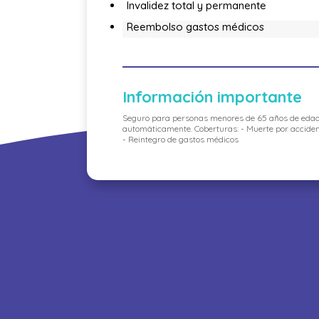
Invalidez total y permanente
Reembolso gastos médicos
Información importante
Seguro para personas menores de 65 años de edad
automáticamente. Coberturas: - Muerte por acciden
- Reintegro de gastos médicos