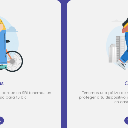
as
C
l, porque en SBI tenemos un
Tenemos una póliza de s
so para tu bici.
proteger a tu dispositivo
en cas
s