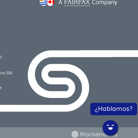
I
os SBI
e