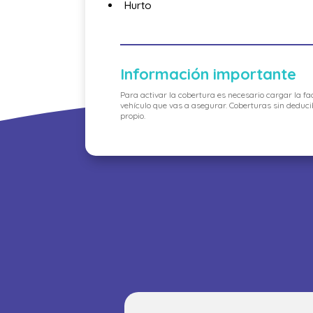
Hurto
Información importante
Para activar la cobertura es necesario cargar la fa
vehículo que vas a asegurar. Coberturas sin deduci
propio.