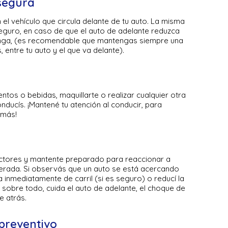
segura
l vehículo que circula delante de tu auto. La misma
seguro, en caso de que el auto de adelante reduzca
nga, (es recomendable que mantengas siempre una
 entre tu auto y el que va delante).
mentos o bebidas, maquillarte o realizar cualquier otra
onducís. ¡Mantené tu atención al conducir, para
emás!
uctores y mantente preparado para reaccionar a
perada. Si observás que un auto se está acercando
inmediatamente de carril (si es seguro) o reducí la
 sobre todo, cuida el auto de adelante, el choque de
e atrás.
preventivo