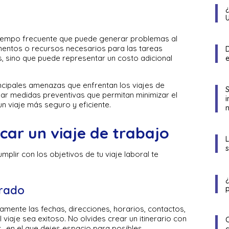
tiempo frecuente que puede generar problemas al
entos o recursos necesarios para las tareas
D
s, sino que puede representar un costo adicional
incipales amenazas que enfrentan los viajes de
ar medidas preventivas que permitan minimizar el
n viaje más seguro y eficiente.
n
car un viaje de trabajo
plir con los objetivos de tu viaje laboral te
urado
p
ramente las fechas, direcciones, horarios, contactos,
 viaje sea exitoso. No olvides crear un itinerario con
c., en el que dejes espacio para posibles