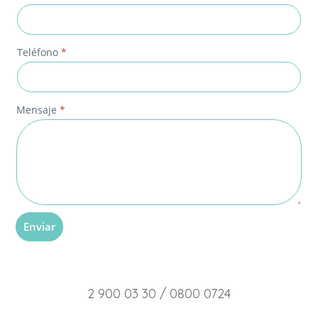
j
e
*
Teléfono
*
Mensaje
*
Enviar
2 900 03 30 / 0800 0724