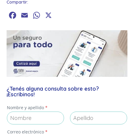
Compartir:
Facebook
Email
WhatsApp
X
¿Tenés alguna consulta sobre esto?
¡Escribinos!
*
Nombre y apellido
*
M
e
n
s
Nombre
Apellidos
a
Correo electrónico
*