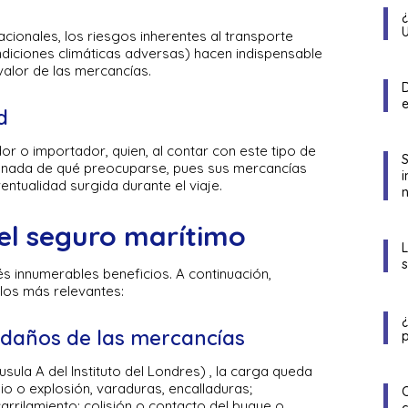
cionales, los riesgos inherentes al transporte
diciones climáticas adversas) hacen indispensable
valor de las mercancías.
D
d
or o importador, quien, al contar con este tipo de
á nada de qué preocuparse, pues sus mercancías
ntualidad surgida durante el viaje.
n
del seguro marítimo
és innumerables beneficios. A continuación,
los más relevantes:
 daños de las mercancías
p
sula A del Instituto del Londres) , la carga queda
o o explosión, varaduras, encalladuras;
arrilamiento; colisión o contacto del buque o