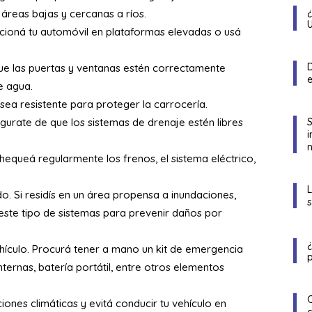
 áreas bajas y cercanas a ríos.
acioná tu automóvil en plataformas elevadas o usá
D
 que las puertas y ventanas estén correctamente
de agua.
 sea resistente para proteger la carrocería.
gurate de que los sistemas de drenaje estén libres
n
hequeá regularmente los frenos, el sistema eléctrico,
o. Si residís en un área propensa a inundaciones,
r este tipo de sistemas para prevenir daños por
hículo. Procurá tener a mano un kit de emergencia
p
nternas, batería portátil, entre otros elementos
iones climáticas y evitá conducir tu vehículo en