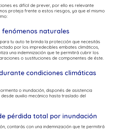
nes es difícil de prever, por ello es relevante
os proteja frente a estos riesgos, ya que el mismo
omo:
r fenómenos naturales
ra tu auto te brinda la protección que necesitás
fectado por los impredecibles embates climáticos,
iza una indemnización que te permitirá cubrir los
araciones o sustituciones de componentes de éste.
 durante condiciones climáticas
tormenta o inundación, disponés de asistencia
e desde auxilio mecánico hasta traslado del
e pérdida total por inundación
ión, contarás con una indemnización que te permitirá