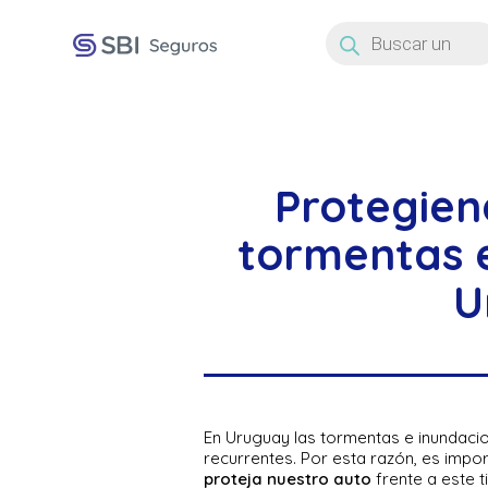
Búsqueda
de
productos
Protegien
tormentas 
U
En Uruguay las tormentas e inundaci
recurrentes. Por esta razón, es impo
proteja nuestro auto
frente a este t