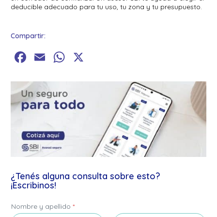
deducible adecuado para tu uso, tu zona y tu presupuesto.
Compartir:
Facebook
Email
WhatsApp
X
¿Tenés alguna consulta sobre esto?
¡Escribinos!
C
Nombre y apellido
*
o