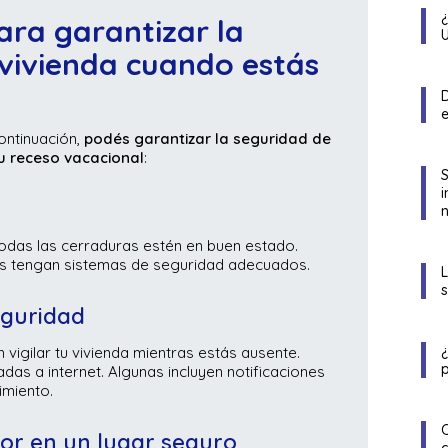
ara garantizar la
 vivienda cuando estás
D
ontinuación,
podés garantizar la seguridad de
tu receso vacacional
:
s
n
todas las cerraduras estén en buen estado.
nas tengan sistemas de seguridad adecuados.
eguridad
igilar tu vivienda mientras estás ausente.
p
s a internet. Algunas incluyen notificaciones
imiento.
or en un lugar seguro