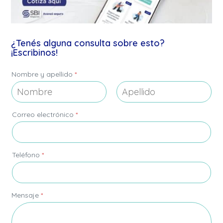
¿Tenés alguna consulta sobre esto?
¡Escribinos!
y
Nombre y apellido
*
C
o
r
r
Nombre
Apellidos
e
Correo electrónico
*
o
C
o
r
Teléfono
*
r
e
o
Mensaje
*