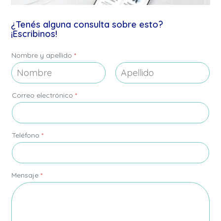
¿Tenés alguna consulta sobre esto?
¡Escribinos!
Nombre y apellido
*
Nombre
Apellidos
Correo electrónico
*
Teléfono
*
*
Mensaje
*
e
l
e
c
t