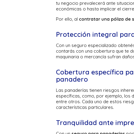
tu negocio prevalecerá ante situaci
económicas o hasta implicar el cierr
Por ello, al
contratar una póliza de
Protección integral par
Con un seguro especializado obtenés 
contarás con una cobertura que te da
maquinaria o mercancía sufran daños
Cobertura específica pa
panadero
Las panaderías tienen riesgos inhere
específicas, como, por ejemplo, los 
entre otros. Cada uno de estos riesg
características particulares.
Tranquilidad ante impre
Con un
seguro para panaderías
podé