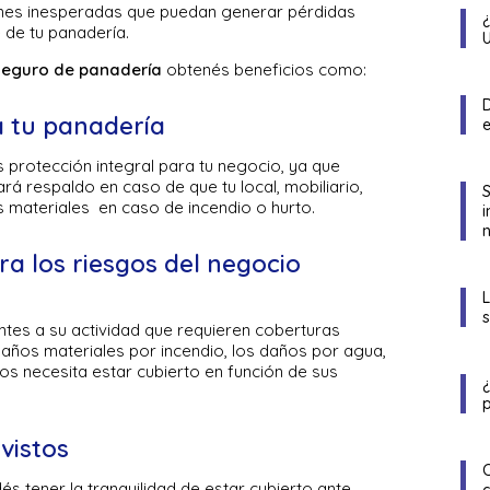
ones inesperadas que puedan generar pérdidas
e de tu panadería.
 seguro de panadería
obtenés beneficios como:
D
a tu panadería
protección integral para tu negocio, ya que
rá respaldo en caso de que tu local, mobiliario,
 materiales en caso de incendio o hurto.
n
ra los riesgos del negocio
ntes a su actividad que requieren coberturas
daños materiales por incendio, los daños por agua,
os necesita estar cubierto en función de sus
p
vistos
s tener la tranquilidad de estar cubierto ante