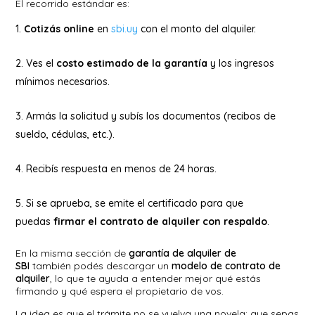
El recorrido estándar es:
Cotizás online
en
sbi.uy
con el monto del alquiler.
Ves el
costo estimado de la garantía
y los ingresos
mínimos necesarios.
Armás la solicitud y subís los documentos (recibos de
sueldo, cédulas, etc.).
Recibís respuesta en menos de 24 horas.
Si se aprueba, se emite el certificado para que
puedas
firmar el contrato de alquiler con respaldo
.
En la misma sección de
garantía de alquiler de
SBI
también podés descargar un
modelo de contrato de
alquiler
, lo que te ayuda a entender mejor qué estás
firmando y qué espera el propietario de vos.
La idea es que el trámite no se vuelva una novela: que sepas