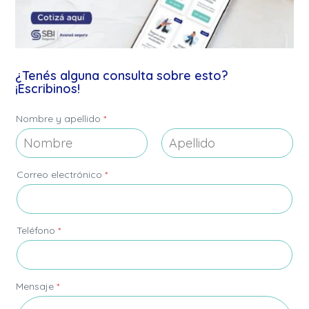
¿Tenés alguna consulta sobre esto?
¡Escribinos!
Nombre y apellido
*
Nombre
Apellidos
*
Correo electrónico
*
a
p
e
l
l
Teléfono
*
i
d
o
Mensaje
*