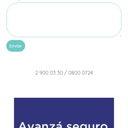
n
s
a
j
e
Enviar
2 900 03 30 / 0800 0724