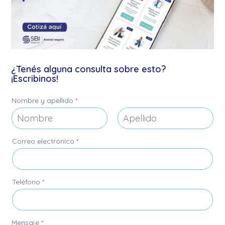
¿Tenés alguna consulta sobre esto?
¡Escribinos!
*
Nombre y apellido
*
e
l
e
c
Nombre
Apellidos
t
Correo electrónico
*
r
ó
n
i
Teléfono
*
c
o
M
e
Mensaje
*