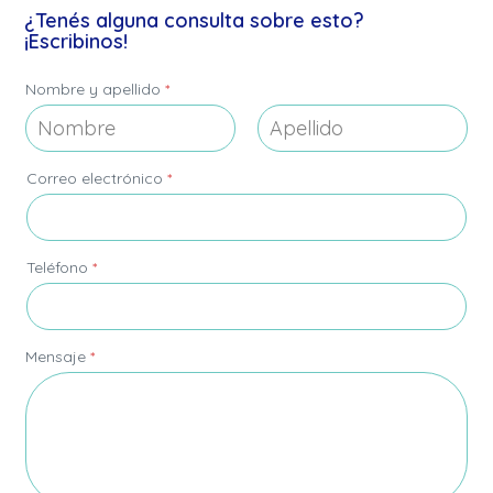
¿Tenés alguna consulta sobre esto?
¡Escribinos!
Nombre y apellido
*
Nombre
Apellidos
*
Correo electrónico
*
*
T
e
l
é
Teléfono
*
f
o
n
o
Mensaje
*
C
o
r
r
e
o