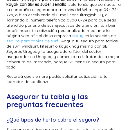
kayak con SBI es super sencillo
: solo tenés que contactar a
la compañía aseguradora a través del WhatsApp 094 724
724, o bien escribiendo al E-mail
consultas@sbi.uy
, o
llamando al número telefónico 0800 0724 para que seas
atendido por uno de sus ejecutivos de atención; también
podés hacer tu cotización personalizada mediante la
página web oficial de la empresa
sbi.uy
en la sección de
seguro para tablas de surf
. Adquirí tu seguro para tablas
de surf, windsurf, kitesurf o kayak hoy mismo con SBI
Seguros Uruguay, la aseguradora líder del sector
asegurador en Uruguay y comenzá a disfrutar de la mejor
cobertura del mercado, porque SBI tiene un seguro para
todo.
Recordá que siempre podés solicitar cotización a tu
corredor de confianza.
Asegurar tu tabla y las
preguntas frecuentes
¿Qué tipos de hurto cubre el seguro?
El seguro para tablas de surf, windsurf, kitesurf o kayak