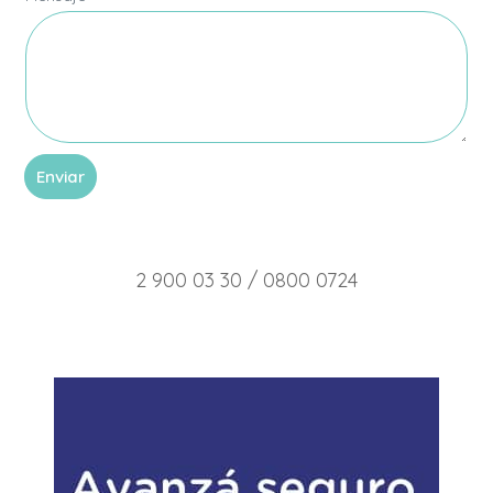
l
i
d
o
n
o
t
a
Enviar
2 900 03 30 / 0800 0724