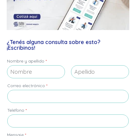
¿Tenés alguna consulta sobre esto?
¡Escribinos!
Nombre y apellido
*
Nombre
Apellidos
C
Correo electrónico
*
o
r
r
e
o
Teléfono
*
a
p
e
l
Mensaje
*