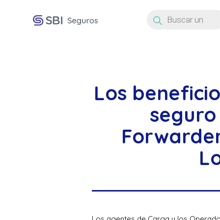
Búsqueda
de
productos
Los benefici
seguro
Forwarder
Lo
Los agentes de Carga y los Operador