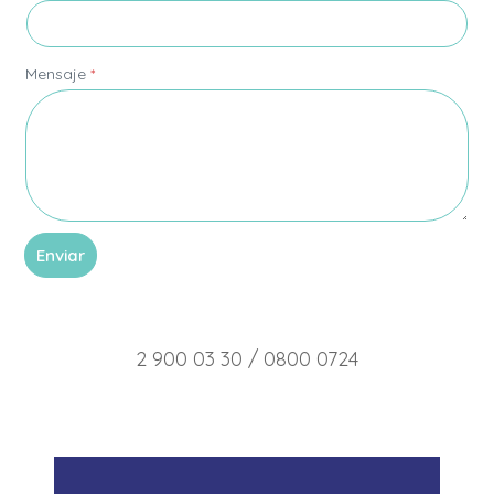
t
r
ó
n
Mensaje
*
i
c
o
Enviar
2 900 03 30 / 0800 0724