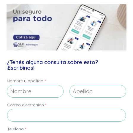
¿Tenés alguna consulta sobre esto?
¡Escribinos!
Nombre y apellido
*
Nombre
Apellidos
*
Correo electrónico
*
y
e
l
e
c
Teléfono
*